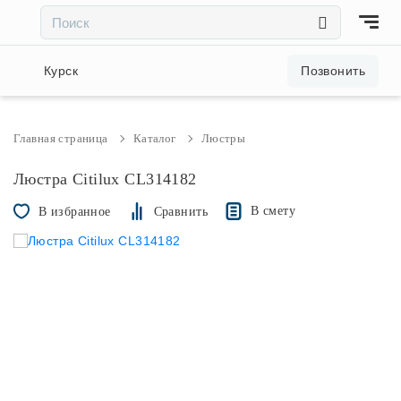
×
×
Акции и скидки
Курск
Позвонить
Люстры
Главная страница
Каталог
Люстры
Светильники
Люстра Citilux CL314182
В смету
В избранное
Сравнить
Бра
Настольные лампы
Торшеры
Трековые системы