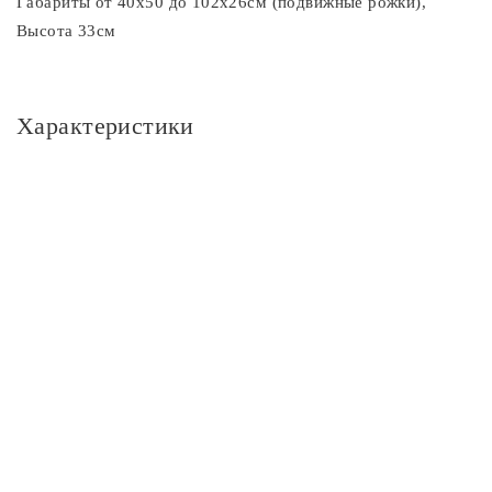
Габариты от 40х50 до 102х26см (подвижные рожки),
Высота 33см
Характеристики
Основное
Артикул
CL314182
Площадь освещения, м2
23
Стиль
Классика
Цвет
Цвет
прозрачный