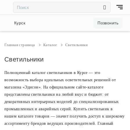
×
×
Акции и скидки
Курск
Позвонить
Люстры
Главная страница
Каталог
Светильники
Светильники
Светильники
Полноценный каталог светильников в Курсе — это
Бра
возможность выбора идеальных осветительных решений от
магазина «Эдисон». На официальном сайте-каталоге
Настольные лампы
представлены светильники на любой вкус и бюджет: от
декоративных интерьерных моделей до специализированных
Торшеры
промышленных и аварийных серий. Купить светильник в
нашем каталоге товаров — значит получить доступ к широкому
ассортименту брендов ведущих производителей. Главный
Трековые системы