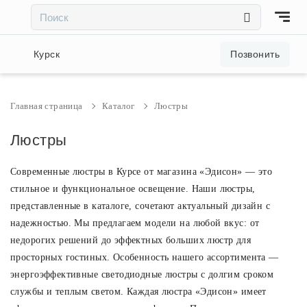
×
×
Акции и скидки
Курск
Позвонить
Люстры
Главная страница
Каталог
Люстры
Светильники
Люстры
Современные люстры в Курсе от магазина «Эдисон» — это
Бра
стильное и функциональное освещение. Наши люстры,
представленные в каталоге, сочетают актуальный дизайн с
Настольные лампы
надежностью. Мы предлагаем модели на любой вкус: от
недорогих решений до эффектных больших люстр для
Торшеры
просторных гостиных. Особенность нашего ассортимента —
энергоэффективные светодиодные люстры с долгим сроком
службы и теплым светом. Каждая люстра «Эдисон» имеет
Трековые системы