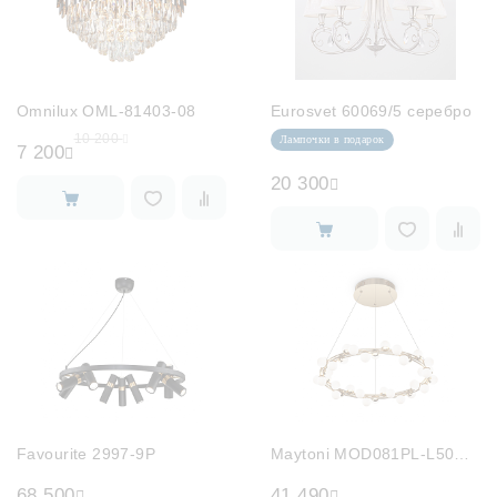
Omnilux OML-81403-08
Eurosvet 60069/5 серебро
10 200
Лампочки в подарок
7 200
20 300
Favourite 2997-9P
Maytoni MOD081PL-L50G3K
68 500
41 490