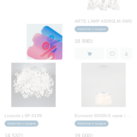
Лампочки
Комплектующие
ARTE LAMP A5090LM-5WG
Лампочки в подарок
16 990
Каталог
Акции
О нас
Частые вопросы
Бренды
База знаний
Lussole LSP-0199
Eurosvet 60005/3 хром / перламутр...
Контакты
Лампочки в подарок
Лампочки в подарок
14 537
19 000