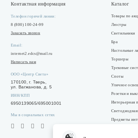
Контактная информация
Каталог
Товары по ак
Телефон горячей линии:
8 (800) 100-24-99
Люстры
Заказать звонок
Светильники
Бра
Email:
Настольные л
internet2.edcs@mail.ru
Торшеры
Написать нам
Трековые сис
ООО «Центр Света»
Споты
170100, г. Тверь,
Уличное осве
ул. Вагжанова, д. 5
Розетки и вы
ИНН/КПП
Интерьерная 
6950139065/695001001
Светодиодная
Мы в социальных сетях
Предметы инт
Фонари
Лампочки