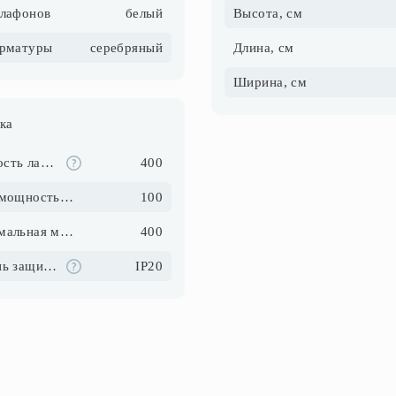
плафонов
белый
Высота, см
арматуры
серебряный
Длина, см
Ширина, см
ка
Мощность ламп, Вт
400
Макс. мощность ламп, Вт
100
Максимальная мощность, Вт
400
Степень защиты IP
IP20