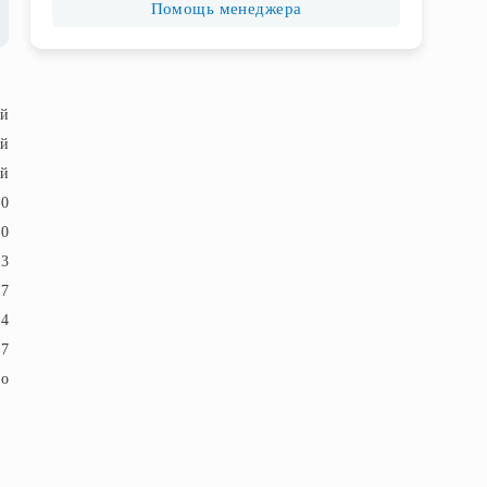
Помощь менеджера
ый
ый
й
50
50
23
17
4
7
ло