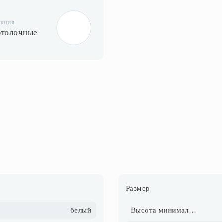
укция
отолочные
Размер
белый
Высота минимальная, см